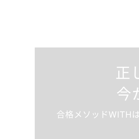
正
今
合格メソッドWITH